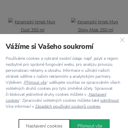
DBKD
DBKD
Vážíme si Vašeho soukromí
Keramický hrnek Mug
Keramický hrnek Mug
Dust 350 ml
Shiny Mole 350 ml
Používáme cookies a vybrané osobní údaje, např. jazyk a region,
nezbytné pro správné fungování webu, pro analýzu provozu,
490 Kč
490 Kč
personalizaci reklamy a obsahu. Informace o užívání našich
stránek sdílíme s našimi reklamními a analytickými partnery.
Výběrem „
Přijmout vše
“ udělujete souhlas se zpracováním všech
volitelných druhů cookies pro tyto zmíněné účely. Spravovat
či blokovat jednotlivé druhy cookies můžete v „
Nastavení
cookies
“. Zpracování volitelných cookies můžete také
odmítnout
.
Více informací v
Zásadách používání souborů cookies
.
DBKD
DBKD
Keramický hrnek Mug
Keramický hrnek Mug
Dust 85 ml
Shiny Mole 85 ml
Nastavení cookies
Přijmout vše