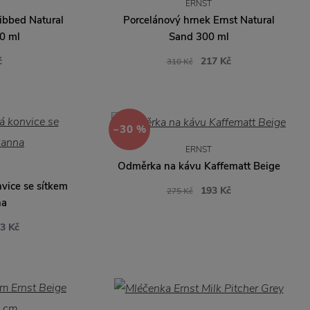
ERNST
ibbed Natural
Porcelánový hrnek Ernst Natural
0 ml
Sand 300 ml
č
217 Kč
310 Kč
−30 %
ERNST
Odměrka na kávu Kaffematt Beige
vice se sítkem
193 Kč
275 Kč
na
3 Kč