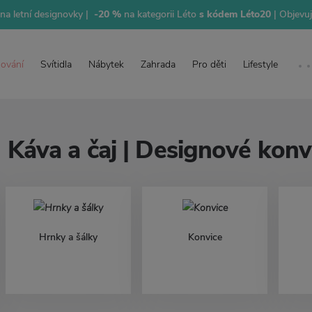
na letní designovky |
-20 %
na kategorii Léto
s kódem Léto20
| Objevu
lování
Svítidla
Nábytek
Zahrada
Pro děti
Lifestyle
Káva a čaj | Designové konvi
Hrnky a šálky
Konvice