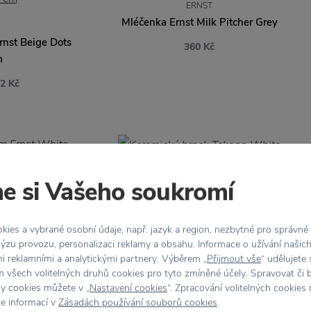
ERNST
Mléčenka Ernst Milk Pitcher Grey
rnst Beige Dots
360 Kč
m
2 Kč
ERNST
e si Vašeho soukromí
Keramický hrnek Tekopp White
rnst White 8,5
380 Kč
ies a vybrané osobní údaje, např. jazyk a region, nezbytné pro správné
ýzu provozu, personalizaci reklamy a obsahu. Informace o užívání našic
0 Kč
mi reklamními a analytickými partnery. Výběrem „
Přijmout vše
“ udělujete
 všech volitelných druhů cookies pro tyto zmíněné účely. Spravovat či 
hy cookies můžete v „
Nastavení cookies
“. Zpracování volitelných cookies
ce informací v
Zásadách používání souborů cookies
.