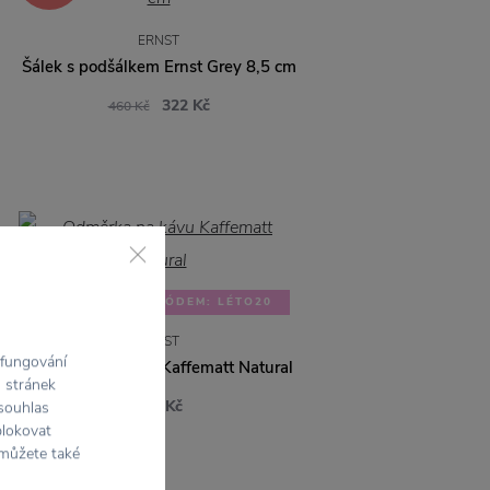
ERNST
Šálek s podšálkem Ernst Grey 8,5 cm
322 Kč
460 Kč
SLEVA 20 % S KÓDEM: LÉTO20
ERNST
 fungování
Odměrka na kávu Kaffematt Natural
h stránek
275 Kč
 souhlas
blokovat
 můžete také