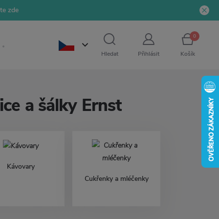
jte zde
0
Hledat
Přihlásit
Košík
ce a šálky Ernst
Kávovary
Cukřenky a mléčenky