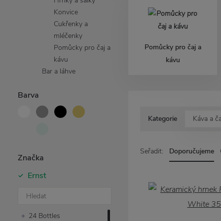
Hrnky a šálky
Konvice
Cukřenky a
mléčenky
Pomůcky pro čaj a
Pomůcky pro čaj a
kávu
kávu
Bar a láhve
Barva
Kategorie
Káva a ča
Seřadit:
Doporučujeme
Značka
Ernst
24 Bottles