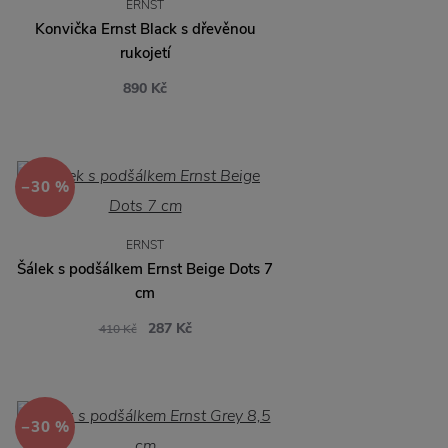
ERNST
Konvička Ernst Black s dřevěnou
rukojetí
890 Kč
−30 %
ERNST
Šálek s podšálkem Ernst Beige Dots 7
cm
287 Kč
410 Kč
−30 %