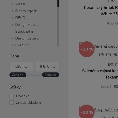
ERNST
Alessi
Keramický hrnek R
Bloomingville
White 35
DBKD
430 K
Design House
Stockholm
Design Letters
Eva Solo
−30 %
Fine Little Day
Cena
Garden Trading
ERNST
Green Gate
Skleněná čajová kon
HAY
Tekan
House Doctor
Ib Laursen
62
Štítky
890 Kč
Iittala
Novinka
Kähler
Znovu skladem
Lyngby Porcelaen
−30 %
Marimekko