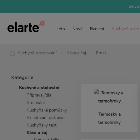
Sleva 
Léto
Nové
Bydlení
Kuchyně a sto
Kuchyně a stolování
Káva a čaj
Ernst
Kategorie
Kuchyně a stolování
Příprava jídla
Stolování
Kuchyňské pomůcky
Termosky a
Skladování potravin
termohrnky
Kuchyňský textil
Káva a čaj