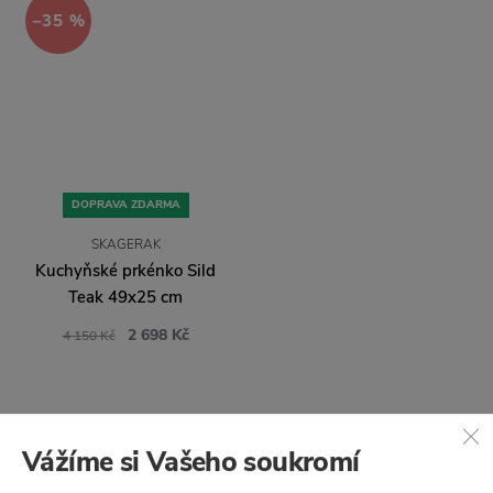
−35 %
DOPRAVA ZDARMA
SKAGERAK
Kuchyňské prkénko Sild
Teak 49x25 cm
2 698 Kč
4 150 Kč
Vážíme si Vašeho soukromí