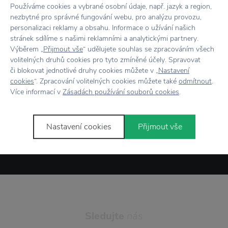
Používáme cookies a vybrané osobní údaje, např. jazyk a region,
nezbytné pro správné fungování webu, pro analýzu provozu,
Novinky
e-mailem
personalizaci reklamy a obsahu. Informace o užívání našich
stránek sdílíme s našimi reklamními a analytickými partnery.
Výběrem „
Přijmout vše
“ udělujete souhlas se zpracováním všech
volitelných druhů cookies pro tyto zmíněné účely. Spravovat
či blokovat jednotlivé druhy cookies můžete v „
Nastavení
cookies
“. Zpracování volitelných cookies můžete také
odmítnout
.
Více informací v
Zásadách používání souborů cookies
.
Odesláním formuláře souhlasím se
zpracováním osobních údajů
.
Nastavení cookies
Přijmout vše
Přihlásit se
Sledujte
nás