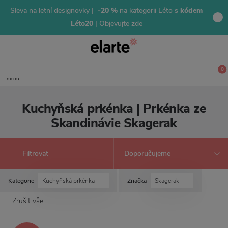
Sleva na letní designovky |
-20 %
na kategorii Léto
s kódem
Léto20
| Objevujte zde
0
menu
Kuchyňská prkénka | Prkénka ze
Skandinávie Skagerak
Filtrovat
Kategorie
Kuchyňská prkénka
Značka
Skagerak
Zrušit vše