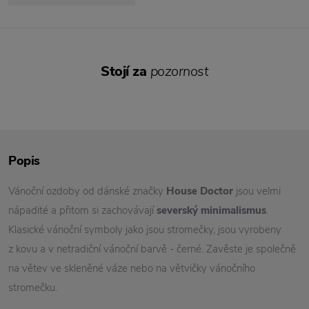
Stojí za
pozornost
Popis
Vánoční ozdoby od dánské značky
House Doctor
jsou velmi
nápadité a přitom si zachovávají
severský minimalismus
.
Klasické vánoční symboly jako jsou stromečky, jsou vyrobeny
z kovu a v netradiční vánoční barvě - černé. Zavěste je společně
na větev ve skleněné váze nebo na větvičky vánočního
stromečku.