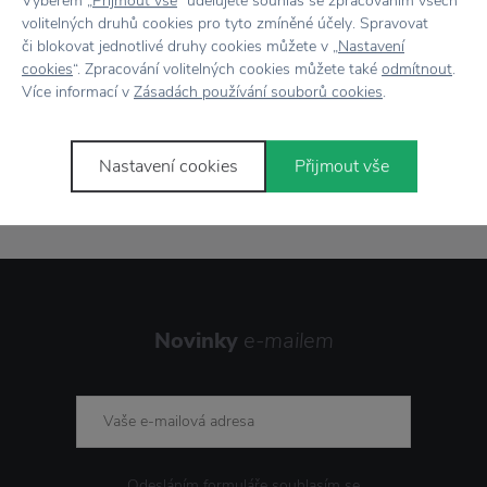
Výběrem „
Přijmout vše
“ udělujete souhlas se zpracováním všech
Vše skladem,
odesíláme ihned
volitelných druhů cookies pro tyto zmíněné účely. Spravovat
Doprava zdarma
nad 2 000 Kč
či blokovat jednotlivé druhy cookies můžete v „
Nastavení
cookies
“. Zpracování volitelných cookies můžete také
odmítnout
.
Vrácení zboží
do 30 dnů
Více informací v
Zásadách používání souborů cookies
.
7500+ produktů
na výběr
Nastavení cookies
Přijmout vše
Showroom
ve Zlíně
Novinky
e-mailem
Odesláním formuláře souhlasím se