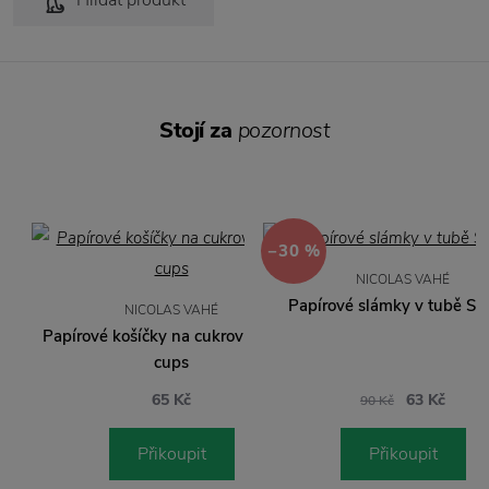
Hlídat produkt
Stojí za
pozornost
−30 %
NICOLAS VAHÉ
Papírové slámky v tubě Str
NICOLAS VAHÉ
Papírové košíčky na cukroví Candy
cups
65 Kč
63 Kč
90 Kč
Přikoupit
Přikoupit