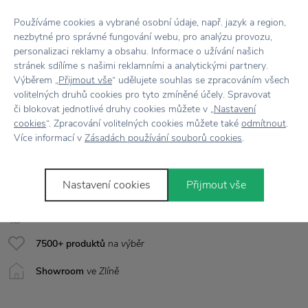
EAN
5711173143122
Používáme cookies a vybrané osobní údaje, např. jazyk a region,
Barva
Hnědá
nezbytné pro správné fungování webu, pro analýzu provozu,
personalizaci reklamy a obsahu. Informace o užívání našich
stránek sdílíme s našimi reklamními a analytickými partnery.
Materiál
Papír
Výběrem „
Přijmout vše
“ udělujete souhlas se zpracováním všech
volitelných druhů cookies pro tyto zmíněné účely. Spravovat
Rozměr
Ø 6 cm, výška 4,7 cm
či blokovat jednotlivé druhy cookies můžete v „
Nastavení
cookies
“. Zpracování volitelných cookies můžete také
odmítnout
.
Více informací v
Zásadách používání souborů cookies
.
Vše skladem,
odesíláme ihned
Nastavení cookies
Přijmout vše
Doprava zdarma
nad 2 000 Kč
Vrácení zboží
do 30 dnů
7500+ produktů
na výběr
Showroom
ve Zlíně