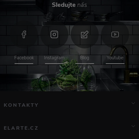
Sledujte
nás
Facebook
Instagram
Blog
Youtube
KONTAKTY
info@elarte.cz
776 081 000
ELARTE.CZ