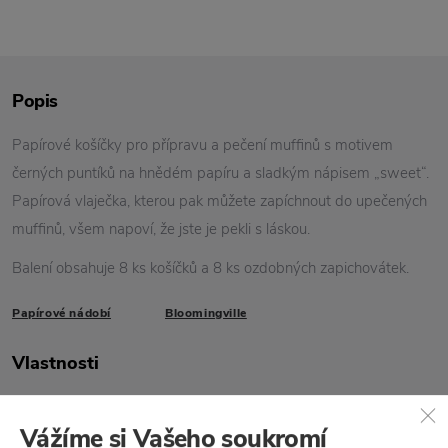
Popis
Papírové košíčky pro přípravu a pečení muffinů s motivem
černých puntíků na hnědém papíru a sladkým nápisem „sweet“.
Papírová vlaječka, kterou pak můžete zapíchnout do upečených
muffinů, všem napoví, že jste je pekli s láskou.
Balení obsahuje 8 ks košíčků a 8 ks ozdobných zapichovátek.
Papírové nádobí
Bloomingville
Vlastnosti
Kód produktu
21212771
Vážíme si Vašeho soukromí