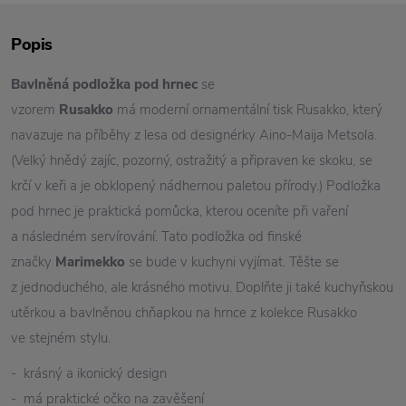
Popis
Bavlněná podložka pod hrnec
se
vzorem
Rusakko
má moderní ornamentální tisk Rusakko, který
navazuje na příběhy z lesa od designérky Aino-Maija Metsola.
(Velký hnědý zajíc, pozorný, ostražitý a připraven ke skoku, se
krčí v keři a je obklopený nádhernou paletou přírody.) Podložka
pod hrnec je praktická pomůcka, kterou oceníte při vaření
a následném servírování. Tato podložka od finské
značky
Marimekko
se bude v kuchyni vyjímat. Těšte se
z jednoduchého, ale krásného motivu. Doplňte ji také kuchyňskou
utěrkou a bavlněnou chňapkou na hrnce z kolekce Rusakko
ve stejném stylu.
- krásný a ikonický design
- má praktické očko na zavěšení