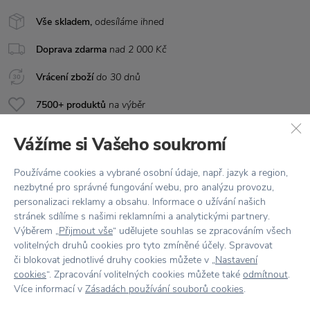
Vše skladem,
odesíláme ihned
Doprava zdarma
nad 2 000 Kč
Vrácení zboží
do 30 dnů
7500+ produktů
na výběr
Showroom
ve Zlíně
Vážíme si Vašeho soukromí
Používáme cookies a vybrané osobní údaje, např. jazyk a region,
nezbytné pro správné fungování webu, pro analýzu provozu,
personalizaci reklamy a obsahu. Informace o užívání našich
stránek sdílíme s našimi reklamními a analytickými partnery.
Výběrem „
Přijmout vše
“ udělujete souhlas se zpracováním všech
volitelných druhů cookies pro tyto zmíněné účely. Spravovat
Stojí za
pozornost
či blokovat jednotlivé druhy cookies můžete v „
Nastavení
cookies
“. Zpracování volitelných cookies můžete také
odmítnout
.
Více informací v
Zásadách používání souborů cookies
.