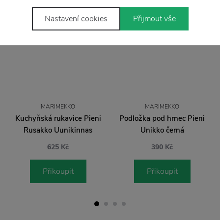
Nastavení cookies
Přijmout vše
MARIMEKKO
MARIMEKKO
Kuchyňská rukavice Pieni
Podložka pod hrnec Pieni
Rusakko Uunikinnas
Unikko černá
625 Kč
390 Kč
Přikoupit
Přikoupit