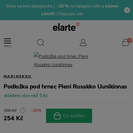
Sleva na letní designovky |
-20 %
na kategorii Léto
s kódem
Léto20
| Objevujte zde
0
menu
MARIMEKKO
Podložka pod hrnec Pieni Rusakko Uunikinnas
skladem více než 5 ks
390 Kč
−35%
Do košíku
254 Kč