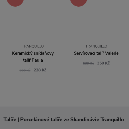
TRANQUILLO
TRANQUILLO
Keramický snídaňový
Servírovací talíř Valerie
talíř Paula
350 Kč
539 Kč
228 Kč
350 Kč
Talíře | Porcelánové talíře ze Skandinávie Tranquillo