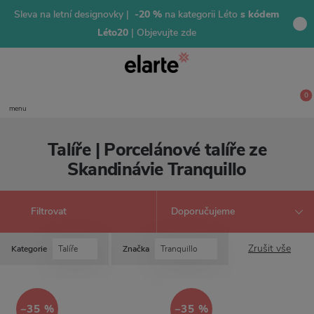
Sleva na letní designovky |
-20 %
na kategorii Léto
s kódem
Léto20
| Objevujte zde
0
menu
Talíře | Porcelánové talíře ze
Skandinávie Tranquillo
Filtrovat
Zrušit vše
Kategorie
Talíře
Značka
Tranquillo
−35 %
−35 %