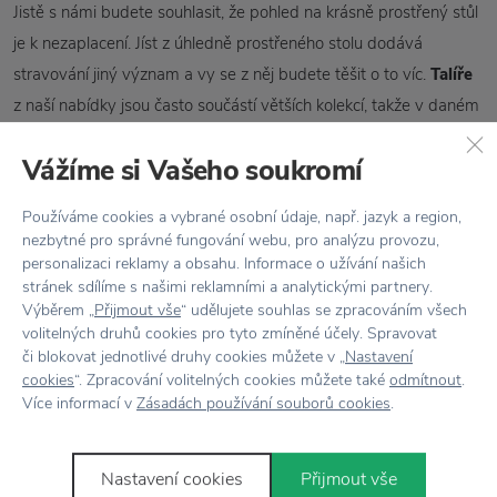
Jistě s námi budete souhlasit, že pohled na krásně prostřený stůl
je k nezaplacení. Jíst z úhledně prostřeného stolu dodává
stravování jiný význam a vy se z něj budete těšit o to víc.
Talíře
z naší nabídky jsou často součástí větších kolekcí, takže v daném
dekoru u nás seženete například i misku, hrnek nebo hluboký
Vážíme si Vašeho soukromí
talíř. Upřednostňujeme
neutrální tóny
barev, které lze snadno
kombinovat. V tmavších odstínech budou servírované pokrmy
Používáme cookies a vybrané osobní údaje, např. jazyk a region,
vypadat velmi elegantně a stolování dostane styl! Pouze
nezbytné pro správné fungování webu, pro analýzu provozu,
monochromní barvy by však byly tak trochu nuda a tak nabízíme
personalizaci reklamy a obsahu. Informace o užívání našich
stránek sdílíme s našimi reklamními a analytickými partnery.
i krásně
vzorované talíře
z porcelánu či keramiky, které dodají
Výběrem „
Přijmout vše
“ udělujete souhlas se zpracováním všech
na zajímavosti. Nechejte se inspirovat.
volitelných druhů cookies pro tyto zmíněné účely. Spravovat
či blokovat jednotlivé druhy cookies můžete v „
Nastavení
cookies
“. Zpracování volitelných cookies můžete také
odmítnout
.
Více informací v
Zásadách používání souborů cookies
.
Novinky
e-mailem
Nastavení cookies
Přijmout vše