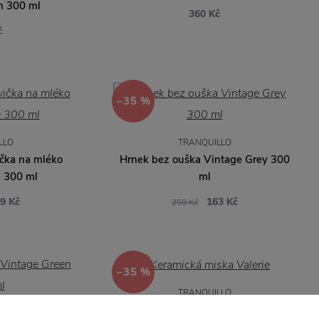
n 300 ml
360 Kč
č
−35 %
LLO
TRANQUILLO
čka na mléko
Hrnek bez ouška Vintage Grey 300
 300 ml
ml
9 Kč
163 Kč
250 Kč
−35 %
TRANQUILLO
Keramická miska Valerie
LLO