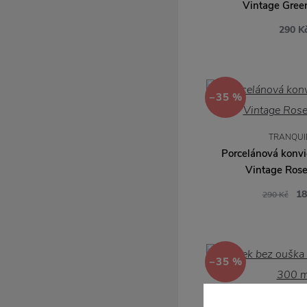
Juna
Vintage Gree
Kähler
290 K
Kay Bojesen Denmark
Luckies
Lyngby Porcelaen
Maileg
−35 %
Marimekko
Muubs
TRANQUI
Muurla
Porcelánová konvi
Nicolas Vahé
Vintage Rose
Novoform
18
290 Kč
Oyoy
Pluto Design
Rig-Tig
Rosendahl
−35 %
Rudi Rabitti
Skagerak
TRANQUI
Stelton