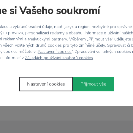
tage Green 300
e si Vašeho soukromí
208 Kč
320 Kč
3 Kč
ies a vybrané osobní údaje, např. jazyk a region, nezbytné pro správné
ýzu provozu, personalizaci reklamy a obsahu. Informace o užívání našic
mi reklamními a analytickými partnery. Výběrem „
Přijmout vše
“ udělujete
 všech volitelných druhů cookies pro tyto zmíněné účely. Spravovat či 
hy cookies můžete v „
Nastavení cookies
“. Zpracování volitelných cookies
ce informací v
Zásadách používání souborů cookies
.
LLO
íř Valerie
0 Kč
Nastavení cookies
Přijmout vše