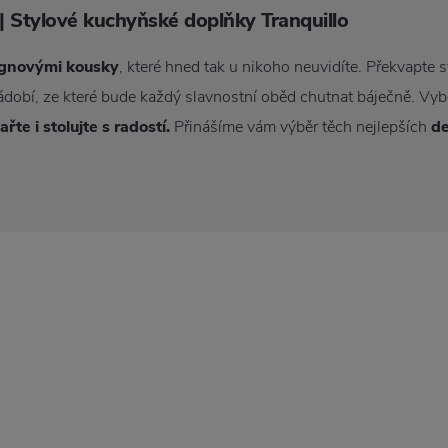
| Stylové kuchyňské doplňky Tranquillo
gnovými kousky
, které hned tak u nikoho neuvidíte. Překvapte 
dobí, ze které bude každý slavnostní oběd chutnat báječně. Vybe
ařte i stolujte s radostí.
Přinášíme vám výběr těch nejlepších
de