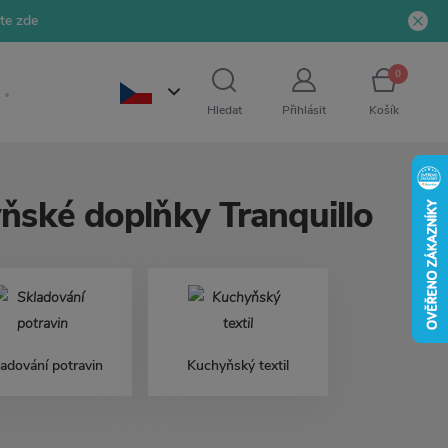
jte zde
0
Hledat
Přihlásit
Košík
yňské doplňky Tranquillo
ladování potravin
Kuchyňský textil