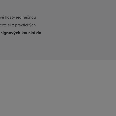
své hosty jedinečnou
rte si z praktických
signových kousků do