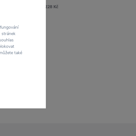
228 Kč
350 Kč
 fungování
h stránek
 souhlas
blokovat
 můžete také