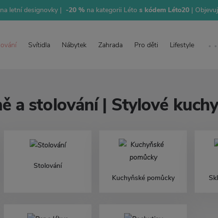
na letní designovky |
-20 %
na kategorii Léto
s kódem Léto20
| Objevu
lování
Svítidla
Nábytek
Zahrada
Pro děti
Lifestyle
 a stolování | Stylové kuch
Stolování
Kuchyňské pomůcky
Sk