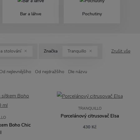
Bar a láhve
Pochutiny
a stolování
Značka
Tranquillo
Zrušit vše
Od nejlevnějšího
Od nejdražšího
Dle názvu
TRANQUILLO
Porcelánový citrusovač Elsa
LLO
tkem Boho Chic
430 Kč
l