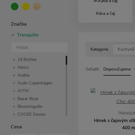
Káva a čaj
Značka
Tranquillo
Kategorie
Kuchyně 
24 Bottles
Alessi
Seřadit:
Doporučujeme
Arabia
Audo Copenhagen
AYTM
Bazar Bizar
Bloomingville
TRANQUI
COOEE Design
Hrnek s čajovým sí
DBKD
Cena
400 m
Design House