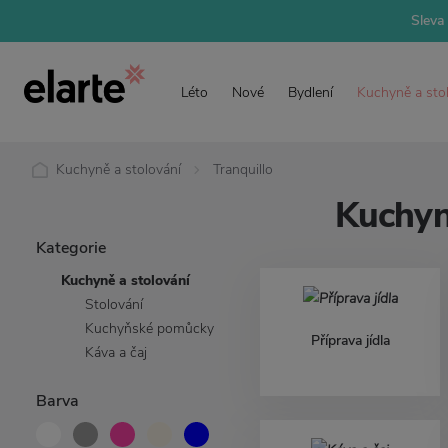
Sleva 
Léto
Nové
Bydlení
Kuchyně a sto
Kuchyně a stolování
Tranquillo
Kuchyně
Kategorie
Kuchyně a stolování
Stolování
Kuchyňské pomůcky
Příprava jídla
Káva a čaj
Barva