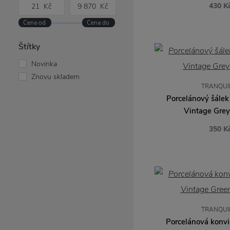
Stockholm
430 K
Design Letters
Ernst
Eva Solo
Štítky
Fermob
Novinka
Fine Little Day
Znovu skladem
Fiskars
TRANQUI
Porcelánový šálek
Garden Trading
Vintage Grey
Green Gate
HAY
350 K
Holmegaard
House Doctor
Hübsch
Humdakin
Ib Laursen
Iittala
TRANQUI
Iris Hantverk
Porcelánová konvi