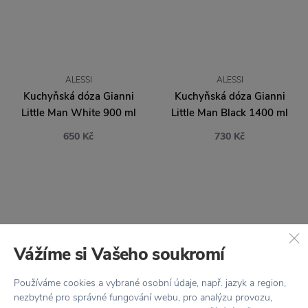
ALESSI
ALESSI
Kuchyňská dóza Gianni
Kuchyňská dóza Gianni
Little Man White 900 ml
Little Man Black 1400 ml
650 Kč
730 Kč
Vážíme si Vašeho soukromí
Používáme cookies a vybrané osobní údaje, např. jazyk a region,
nezbytné pro správné fungování webu, pro analýzu provozu,