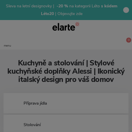
Sleva na letní designovky |
-20 %
na kategorii Léto
s kódem
Léto20
| Objevujte zde
0
menu
Kuchyně a stolování | Stylové
kuchyňské doplňky Alessi | Ikonický
italský design pro váš domov
Příprava jídla
Stolování