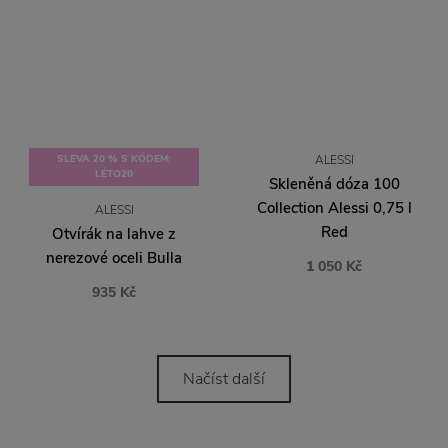
SLEVA 20 % S KÓDEM:
ALESSI
LÉTO20
Skleněná dóza 100
Collection Alessi 0,75 l
ALESSI
Red
Otvírák na lahve z
nerezové oceli Bulla
1 050 Kč
935 Kč
Načíst další