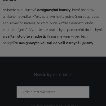
Vybavte svou kuchyň
designovými kousky
, které hned tak
u nikoho neuvidíte. Překvapte své hosty jedinečnou soupravou
servírovacího nádobí, ze které bude každý slavnostní oběd
chutnat báječně. Vyberte si z praktických pomocníků do kuchyně
a
vařte i stolujte s radostí.
Přinášíme vám výběr těch
nejlepších
designových kousků do vaší kuchyně i jídelny
.
Novinky
e-mailem
Odesláním formuláře souhlasím se