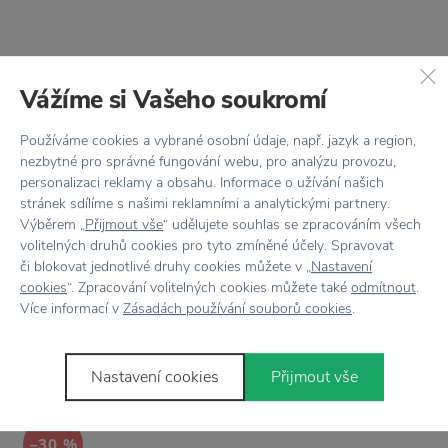
Vážíme si Vašeho soukromí
Používáme cookies a vybrané osobní údaje, např. jazyk a region,
nezbytné pro správné fungování webu, pro analýzu provozu,
personalizaci reklamy a obsahu. Informace o užívání našich
stránek sdílíme s našimi reklamními a analytickými partnery.
SLEVA 20 % S KÓDEM:
UMBRA
Výběrem „
Přijmout vše
“ udělujete souhlas se zpracováním všech
LÉTO20
Stojan na papírové
volitelných druhů cookies pro tyto zmíněné účely. Spravovat
utěrky Squire Black
UMBRA
či blokovat jednotlivé druhy cookies můžete v „
Nastavení
cookies
“. Zpracování volitelných cookies můžete také
odmítnout
.
Otvírák na lahve Tipsy
335 Kč
Více informací v
Zásadách používání souborů cookies
.
Balance Chrome
575 Kč
Nastavení cookies
Přijmout vše
−30 %