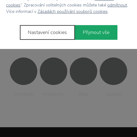
cookies
“. Zpracování volitelných cookies můžete také
odmítnout
.
Více informací v
Zásadách používání souborů cookies
.
Nastavení cookies
Přijmout vše
Sledujte
nás
Facebook
Instagram
Blog
Youtube