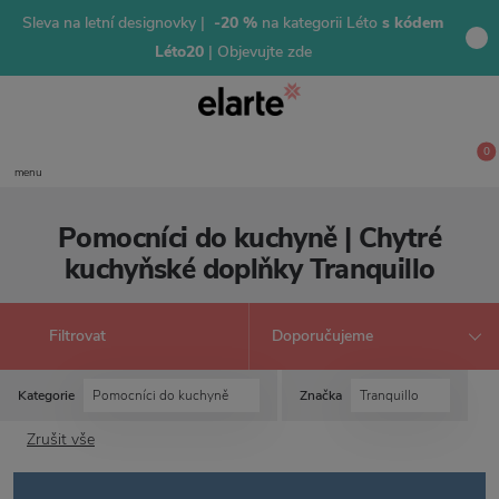
Sleva na letní designovky |
-20 %
na kategorii Léto
s kódem
Léto20
| Objevujte zde
0
menu
Pomocníci do kuchyně | Chytré
kuchyňské doplňky Tranquillo
Filtrovat
Kategorie
Pomocníci do kuchyně
Značka
Tranquillo
Zrušit vše